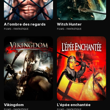
A l'ombre des regards
Witch Hunter
FILMS
FANTASTIQUE
FILMS
FANTASTIQUE
Vikingdom
L'épée enchantée
FILMS
FANTASTIQUE
FILMS
FANTASTIQUE