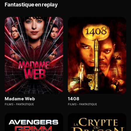
Fantastique en replay
Madame Web
1408
FILMS
FANTASTIQUE
FILMS
FANTASTIQUE