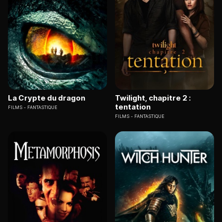
La Crypte du dragon
Twilight, chapitre 2 :
tentation
FILMS
FANTASTIQUE
FILMS
FANTASTIQUE