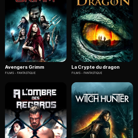
Avengers Grimm
La Crypte du dragon
FILMS
FANTASTIQUE
FILMS
FANTASTIQUE