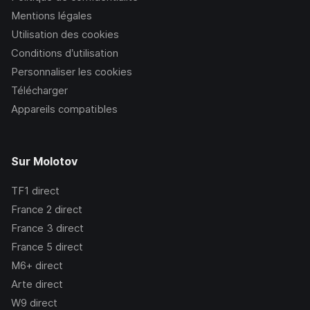
Mentions légales
Utilisation des cookies
Conditions d’utilisation
Personnaliser les cookies
Télécharger
Appareils compatibles
Sur Molotov
TF1
direct
France 2
direct
France 3
direct
France 5
direct
M6+
direct
Arte
direct
W9
direct