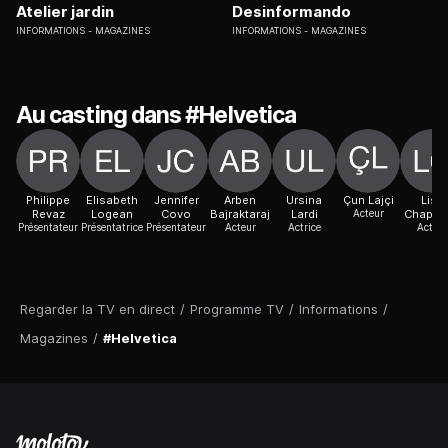
Atelier jardin
Desinformando
INFORMATIONS
MAGAZINES
INFORMATIONS
MAGAZINES
Au casting dans #Helvetica
Philippe
Elisabeth
Jennifer
Arben
Ursina
Çun Lajçi
Lisa
Revaz
Logean
Covo
Bajraktaraj
Lardi
Acteur
Chapuis
Présentateur
Présentatrice
Présentateur
Acteur
Actrice
Acteur
Regarder la TV en direct
/
Programme TV
/
Informations
/
Magazines
/
#Helvetica