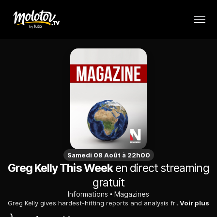
Samedi 08 Août à 22h00
Greg Kelly This Week
en direct streaming
gratuit
Informations
Magazines
Greg Kelly gives hardest-hitting reports and analysis from L.A. to N.Y., from Beltway to Rust Belt, talking with you and for you!
Voir plus