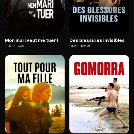
Mon mari veut me tuer !
Des blessures invisibles
FILMS
DRAME
FILMS
DRAME