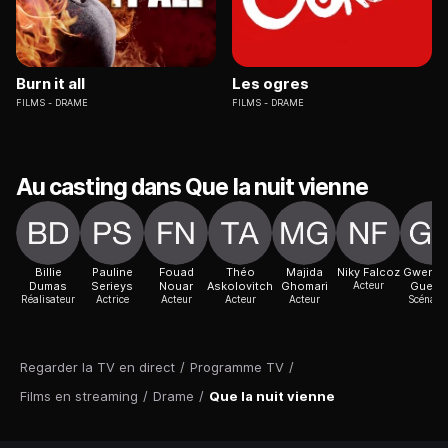
Burn it all
Les ogres
FILMS
DRAME
FILMS
DRAME
Au casting dans Que la nuit vienne
Billie
Pauline
Fouad
Théo
Majida
Niky Falcoz
Gwenaë
Dumas
Serieys
Nouar
Askolovitch
Ghomari
Acteur
Guerdi
Réalisateur
Actrice
Acteur
Acteur
Acteur
Scénaris
Regarder la TV en direct
/
Programme TV
/
Films en streaming
/
Drame
/
Que la nuit vienne