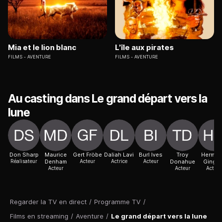
Mia et le lion blanc
L'île aux pirates
FILMS
AVENTURE
FILMS
AVENTURE
Au casting dans Le grand départ vers la
lune
Don Sharp
Maurice
Gert Fröbe
Daliah Lavi
Burl Ives
Troy
Hermio
Réalisateur
Denham
Acteur
Actrice
Acteur
Donahue
Gingol
Acteur
Acteur
Actric
Regarder la TV en direct
/
Programme TV
/
Films en streaming
/
Aventure
/
Le grand départ vers la lune