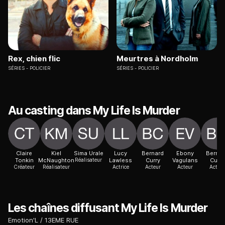
Rex, chien flic
Meurtres à Nordholm
SÉRIES
POLICIER
SÉRIES
POLICIER
Au casting dans My Life Is Murder
Claire
Kiel
Sima Urale
Lucy
Bernard
Ebony
Bernar
Tonkin
McNaughton
Réalisateur
Lawless
Curry
Vagulans
Curry
Créateur
Réalisateur
Actrice
Acteur
Acteur
Acteur
Les chaînes diffusant My Life Is Murder
Emotion'L
13EME RUE