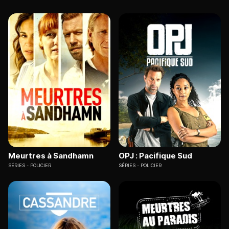
Meurtres à Sandhamn
OPJ : Pacifique Sud
SÉRIES
POLICIER
SÉRIES
POLICIER