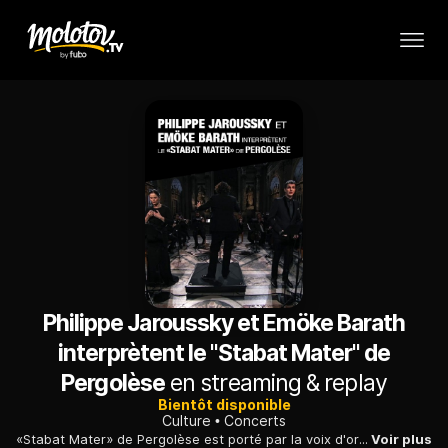
Philippe Jaroussky et Emöke Barath
interprètent le "Stabat Mater" de
Pergolèse
en streaming & replay
Bientôt disponible
Culture
Concerts
«Stabat Mater» de Pergolèse est porté par la voix d'or d'un des plus célèbres contre-ténors actuels, Philippe Jaroussky, qui forme un duo magique avec la jeune soprano hongroise Emöke Barath.
Voir plus