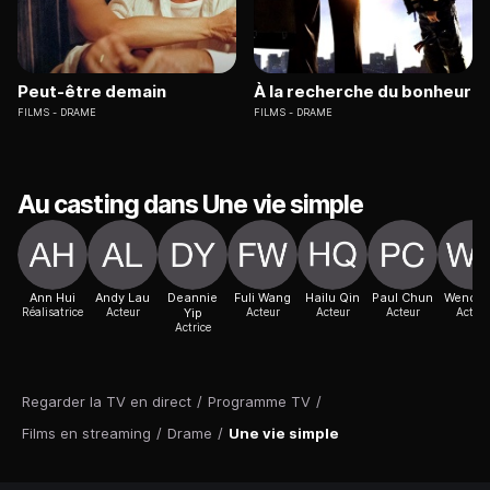
Peut-être demain
À la recherche du bonheur
FILMS
DRAME
FILMS
DRAME
Au casting dans Une vie simple
Ann Hui
Andy Lau
Deannie
Fuli Wang
Hailu Qin
Paul Chun
Wendy 
Réalisatrice
Acteur
Yip
Acteur
Acteur
Acteur
Acteur
Actrice
Regarder la TV en direct
/
Programme TV
/
Films en streaming
/
Drame
/
Une vie simple