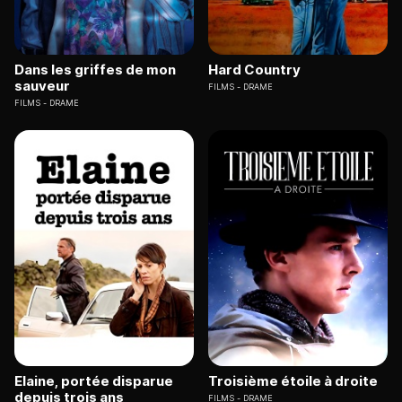
Dans les griffes de mon
Hard Country
sauveur
FILMS
DRAME
FILMS
DRAME
Elaine, portée disparue
Troisième étoile à droite
depuis trois ans
FILMS
DRAME