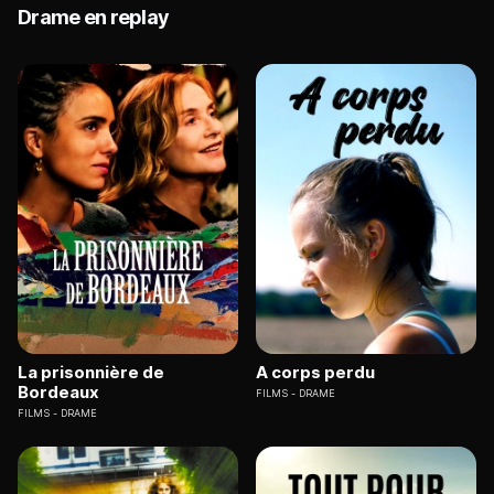
Drame en replay
La prisonnière de
A corps perdu
Bordeaux
FILMS
DRAME
FILMS
DRAME