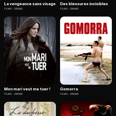
La vengeance sans visage
Des blessures invisibles
FILMS
DRAME
FILMS
DRAME
Mon mari veut me tuer !
Gomorra
FILMS
DRAME
FILMS
DRAME