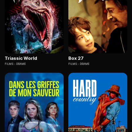
Triassic World
Box 27
FILMS
DRAME
FILMS
DRAME