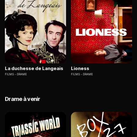
La duchesse de Langeais
Lioness
FILMS
DRAME
FILMS
DRAME
Drame à venir