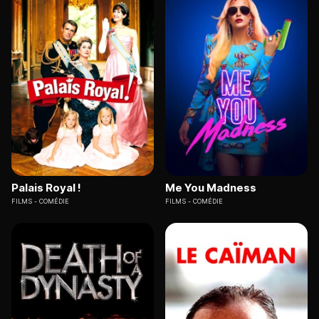
Palais Royal !
Me You Madness
FILMS
COMÉDIE
FILMS
COMÉDIE