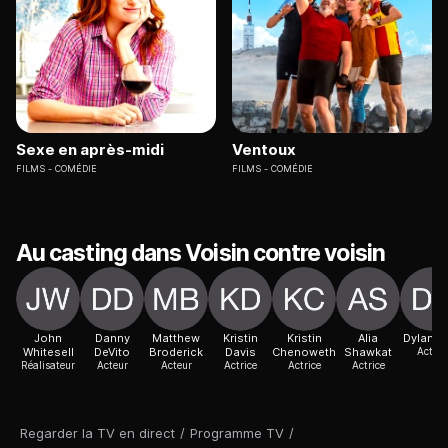
Sexe en après-midi
Ventoux
FILMS
COMÉDIE
FILMS
COMÉDIE
Au casting dans Voisin contre voisin
John
Danny
Matthew
Kristin
Kristin
Alia
Dylan B
Whitesell
DeVito
Broderick
Davis
Chenoweth
Shawkat
Acteur
Réalisateur
Acteur
Acteur
Actrice
Actrice
Actrice
Regarder la TV en direct
/
Programme TV
/