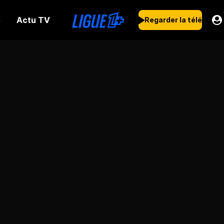
Actu TV
s
Regarder la télé