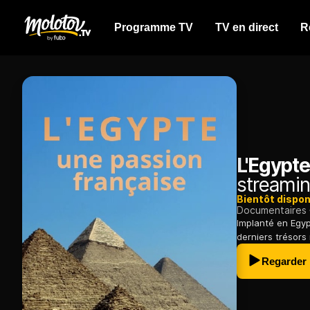
Programme TV
TV en direct
R
L'Egypte
streamin
Bientôt dispon
Documentaires
Implanté en Egypt
derniers trésors 
Regarder