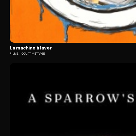
La machine à laver
FILMS
COURT-MÉTRAGE