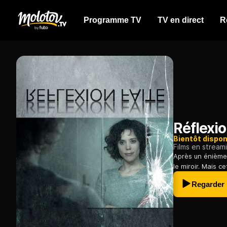
Programme TV
TV en direct
R
Réflexio
Bientôt dispon
Films en stream
Après un énième 
le miroir. Mais c
Regarder