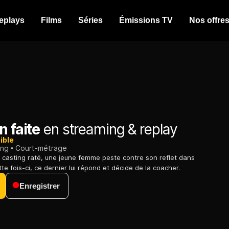
eplays
Films
Séries
Émissions TV
Nos offre
n faite
en streaming & replay
ible
ing
Court-métrage
casting raté, une jeune femme peste contre son reflet dans
ette fois-ci, ce dernier lui répond et décide de la coacher.
Enregistrer