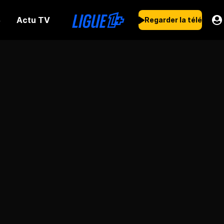
Actu TV
s
Regarder la télé