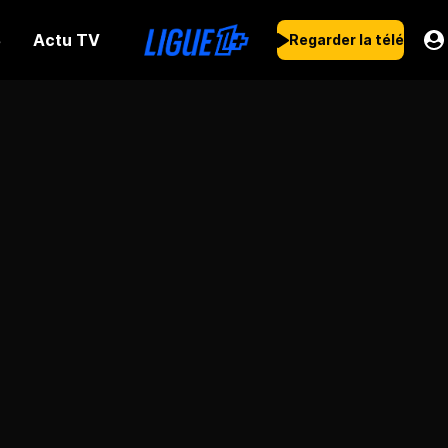
Actu TV
s
Regarder la télé