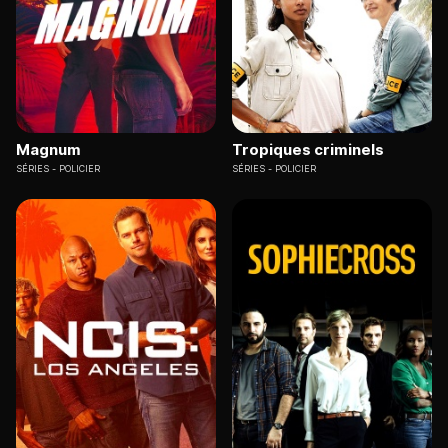
Magnum
Tropiques criminels
SÉRIES
POLICIER
SÉRIES
POLICIER