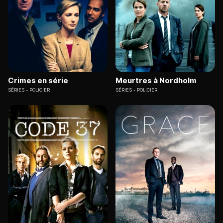
Crimes en série
Meurtres à Nordholm
SÉRIES
POLICIER
SÉRIES
POLICIER