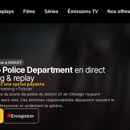
eplays
Films
Séries
Émissions TV
Nos offre
ai à 00h57
 Police Department
en direct
g & replay
ns une option payante
treaming
Policier
es du poste de police du district 21 de Chicago risquent
leurs vies. Ces énormes responsabilités dépassent souvent le
fessionnel et entâchent la sphère...
Enregistrer