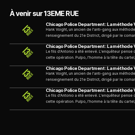
À venir sur 13EME RUE
Chicago Police Department : La méthode 
Hank Voight, un ancien de l'anti-gang aux méthode
renseignement du 21e District, dirigé par le coman
banditisme. Le lieutenant-chef Belden, un temps pr
Chicago Police Department : La méthode 
Le fils d'Antonio a été enlevé. L'enquêteur pense
cette opération. Pulpo, l'homme à la tête du cartel
libéré de prison. En parallèle, Halstead fait des 
Chicago Police Department : La méthode 
Hank Voight, un ancien de l'anti-gang aux méthode
renseignement du 21e District, dirigé par le coman
banditisme. Le lieutenant-chef Belden, un temps pr
Chicago Police Department : La méthode 
Le fils d'Antonio a été enlevé. L'enquêteur pense
cette opération. Pulpo, l'homme à la tête du cartel
libéré de prison. En parallèle, Halstead fait des 