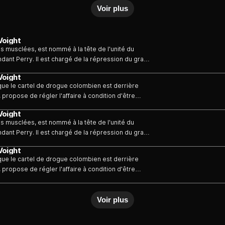
Voir plus
Voight
s musclées, est nommé à la tête de l'unité du
dant Perry. Il est chargé de la répression du grand
essenti pour le poste, rage d'avoir été écarté...
Voight
 que le cartel de drogue colombien est derrière
, propose de régler l'affaire à condition d'être
découvertes concernant sa collègue Lindsay...
Voight
s musclées, est nommé à la tête de l'unité du
dant Perry. Il est chargé de la répression du grand
essenti pour le poste, rage d'avoir été écarté...
Voight
 que le cartel de drogue colombien est derrière
, propose de régler l'affaire à condition d'être
découvertes concernant sa collègue Lindsay...
Voir plus