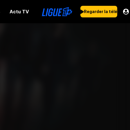
Actu TV
s
Regarder la télé