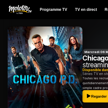
Programme TV
TV en direct
R
Mercredi 06 M
Chicago
streamin
Disponible da
Séries TV en s
Toutes les recru
quotidiennement 
simple cadre pro
Regarder