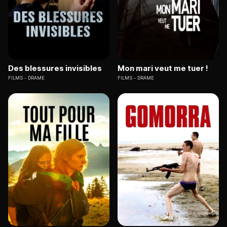
Des blessures invisibles
Mon mari veut me tuer !
FILMS
DRAME
FILMS
DRAME