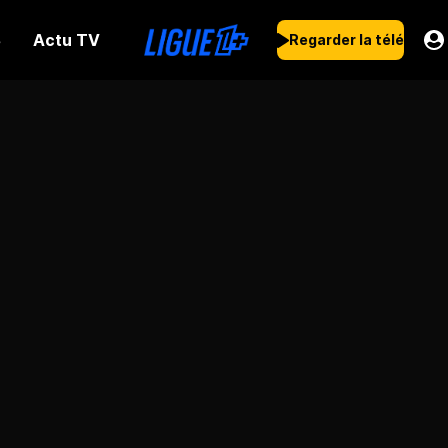
Actu TV
s
Regarder la télé