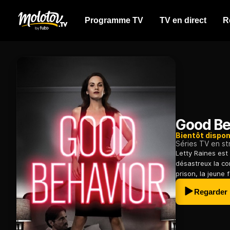
Programme TV
TV en direct
R
Good Be
Bientôt dispon
Séries TV en s
Letty Raines est
désastreux la con
prison, la jeune
Regarder