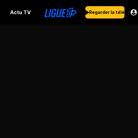
Actu TV
s
Regarder la télé