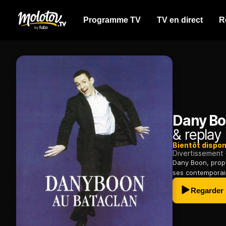
Programme TV
TV en direct
R
Dany Bo
& replay
Bientôt dispon
Divertissement
Dany Boon, propo
ses contemporai
Regarder