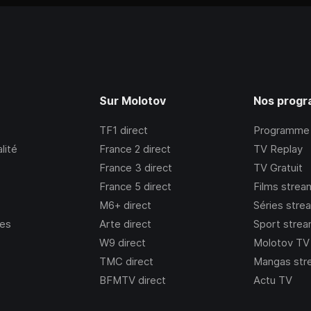
Sur Molotov
Nos prog
TF1
direct
Programme
lité
France 2
direct
TV Replay
France 3
direct
TV Gratuit
France 5
direct
Films strea
M6+
direct
Séries stre
ies
Arte
direct
Sport strea
W9
direct
Molotov TV
TMC
direct
Mangas str
BFMTV
direct
Actu TV