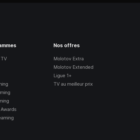
rammes
Nos offres
 TV
Molotov Extra
Molotov Extended
Ligue 1+
ming
TV au meilleur prix
aming
ming
 Awards
eaming