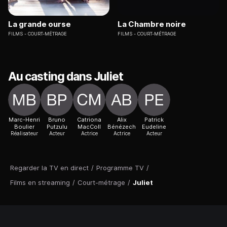
La grande ourse
La Chambre noire
FILMS
COURT-MÉTRAGE
FILMS
COURT-MÉTRAGE
Au casting dans Juliet
Marc-Henri
Bruno
Catriona
Alix
Patrick
Boulier
Putzulu
MacColl
Bénézech
Eudeline
Réalisateur
Acteur
Actrice
Actrice
Acteur
Regarder la TV en direct
/
Programme TV
/
Films en streaming
/
Court-métrage
/
Juliet