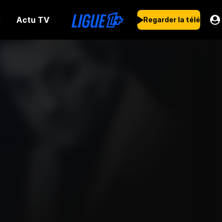
Actu TV
s
Regarder la télé