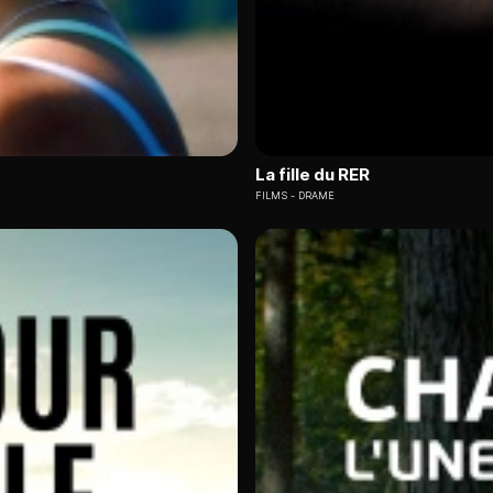
La fille du RER
FILMS
DRAME