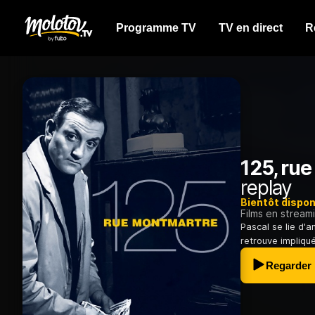
Programme TV
TV en direct
R
125, ru
replay
Bientôt dispon
Films en stream
Pascal se lie d'a
retrouve impliqué
Regarder