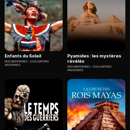
Enfants du Soleil
Pyamides : les mystères
révélés
DOCUMENTAIRES
CIVILISATIONS
ANCIENNES
DOCUMENTAIRES
CIVILISATIONS
ANCIENNES