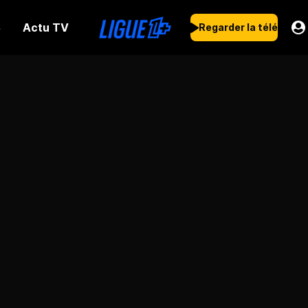
Actu TV
s
Regarder la télé