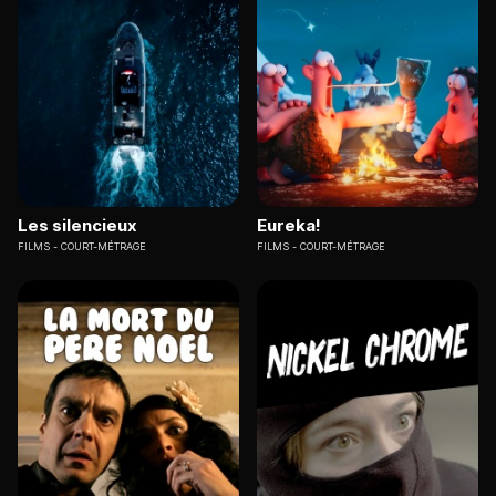
Les silencieux
Eureka!
FILMS
COURT-MÉTRAGE
FILMS
COURT-MÉTRAGE