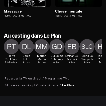
Massacre
Chose mentale
FILMS
COURT-MÉTRAGE
FILMS
COURT-MÉTRAGE
Au casting dans Le Plan
Pierre
Denis
Marion
Guillaume
Emmanuel
Sigrid La
Haoyi
Teulières
Leluc
Martin
Delaunay
Bonami
Chappelle
Zhan
Réalisateur
Acteur
Actrice
Acteur
Acteur
Acteur
Acteur
Regarder la TV en direct
/
Programme TV
/
Films en streaming
/
Court-métrage
/
Le Plan