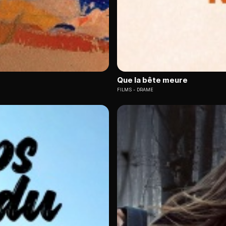
Que la bête meure
FILMS
DRAME