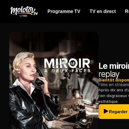
Programme TV
TV en direct
R
Le miroi
replay
Bientôt dispon
Films en stream
Après dix ans d
rien disgracieux
esthétique.
Regarder