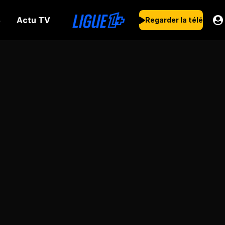
Actu TV
s
Regarder la télé