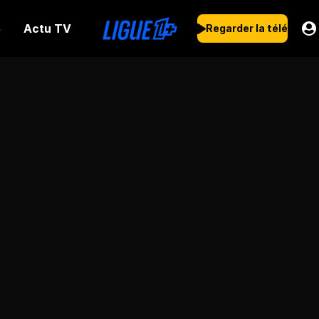
Actu TV
s
Regarder la télé