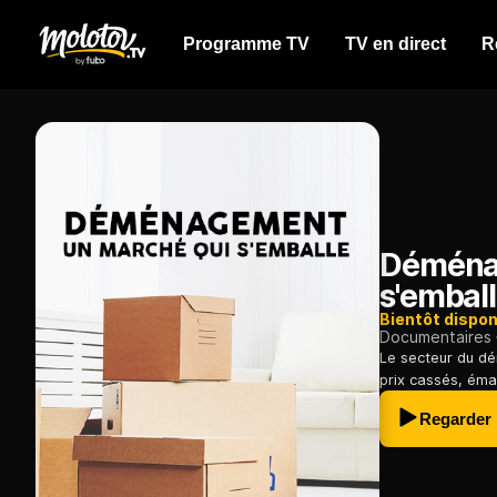
Programme TV
TV en direct
R
Déménag
s'embal
Bientôt dispon
Documentaires
Le secteur du dé
prix cassés, éma
Regarder