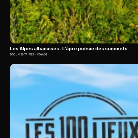
Les Alpes albanaises : L'âpre poésie des sommets
DOCUMENTAIRES
VOYAGE