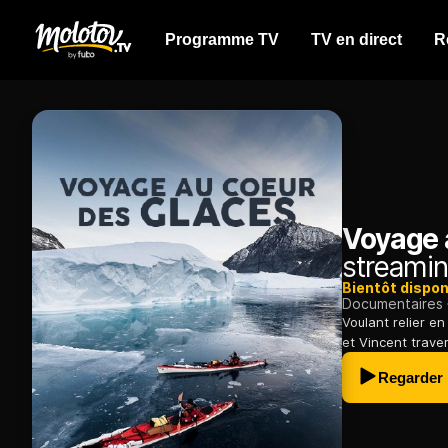
Programme TV
TV en direct
R
Voyage 
streamin
Bientôt dispon
Documentaires
Voulant relier e
et Vincent trave
Regarder