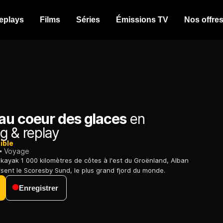
eplays
Films
Séries
Émissions TV
Nos offre
au coeur des glaces
en
g & replay
ible
Voyage
n kayak 1 000 kilomètres de côtes à l'est du Groënland, Alban
rsent le Scoresby Sund, le plus grand fjord du monde.
Enregistrer