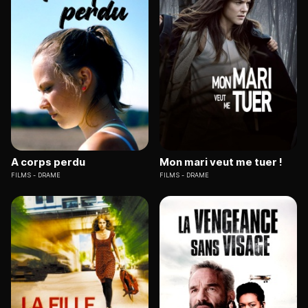
A corps perdu
Mon mari veut me tuer !
FILMS
DRAME
FILMS
DRAME