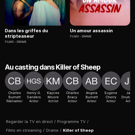
Dans les griffes du
Un amour assassin
stripteaseur
FILMS
DRAME
FILMS
DRAME
Au casting dans Killer of Sheep
Charles
Henry G.
Kaycee
Charles
Angela
Eugene
Jack
Burnett
Sanders
Moore
Bracy
Burnett
Cherry
Drummo
Réalisateur
Acteur
Actrice
Acteur
Acteur
Acteur
Acteur
Regarder la TV en direct
/
Programme TV
/
Films en streaming
/
Drame
/
Killer of Sheep