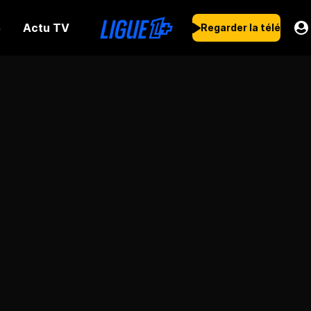
Actu TV
s
Regarder la télé