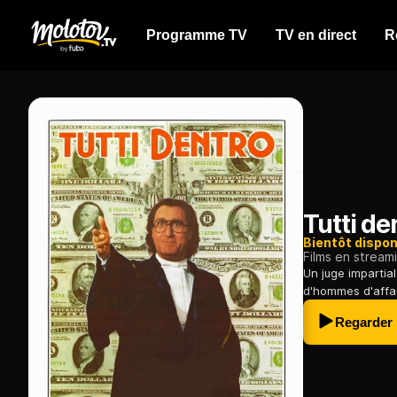
Programme TV
TV en direct
R
Tutti de
Bientôt dispon
Films en stream
Un juge impartial
d'hommes d'affair
Regarder