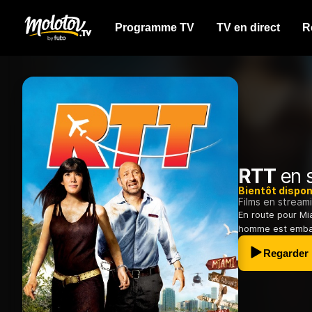
Programme TV
TV en direct
R
RTT
en s
Bientôt dispon
Films en stream
En route pour Mia
homme est embar
Regarder