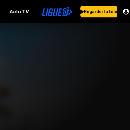
Actu TV
s
Regarder la télé