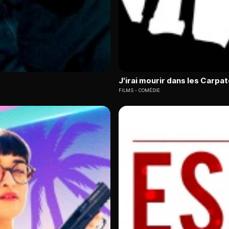
J'irai mourir dans les Carpa
FILMS
COMÉDIE