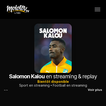
Salomon Kalou
en streaming & replay
Bientôt disponible
Sport en streaming
Football en streaming
~~
Voir plus