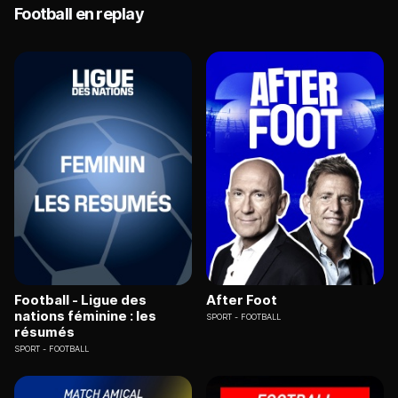
Football en replay
Football - Ligue des
After Foot
nations féminine : les
SPORT
FOOTBALL
résumés
SPORT
FOOTBALL