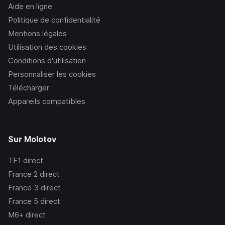
Aide en ligne
Politique de confidentialité
Mentions légales
Utilisation des cookies
Conditions d’utilisation
Personnaliser les cookies
Télécharger
Appareils compatibles
Sur Molotov
TF1
direct
France 2
direct
France 3
direct
France 5
direct
M6+
direct