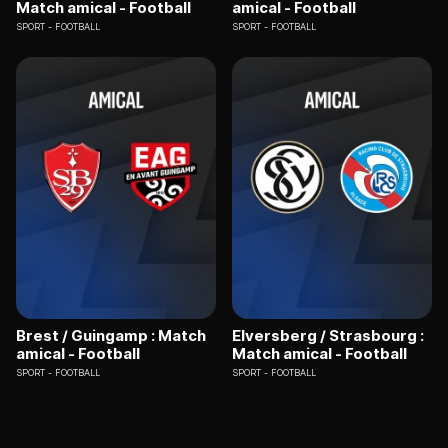
Match amical - Football
amical - Football
SPORT
FOOTBALL
SPORT
FOOTBALL
Brest / Guingamp : Match
Elversberg / Strasbourg :
amical - Football
Match amical - Football
SPORT
FOOTBALL
SPORT
FOOTBALL