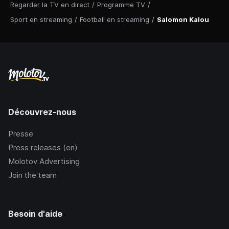
Regarder la TV en direct
/
Programme TV
/
Sport en streaming
/
Football en streaming
/
Salomon Kalou
Découvrez-nous
Presse
Press releases (en)
Molotov Advertising
Join the team
Besoin d'aide