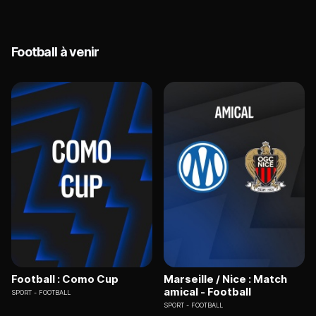
Football à venir
Football : Como Cup
Marseille / Nice : Match
amical - Football
SPORT
FOOTBALL
SPORT
FOOTBALL