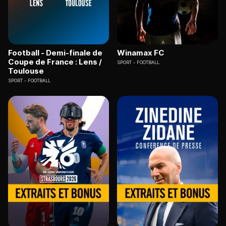
Football - Demi-finale de
Winamax FC
Coupe de France : Lens /
SPORT
FOOTBALL
Toulouse
SPORT
FOOTBALL