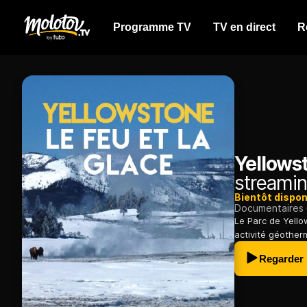
Programme TV
TV en direct
R
Yellowst
streamin
Bientôt dispon
Documentaires
Le Parc de Yello
activité géotherm
Regarder