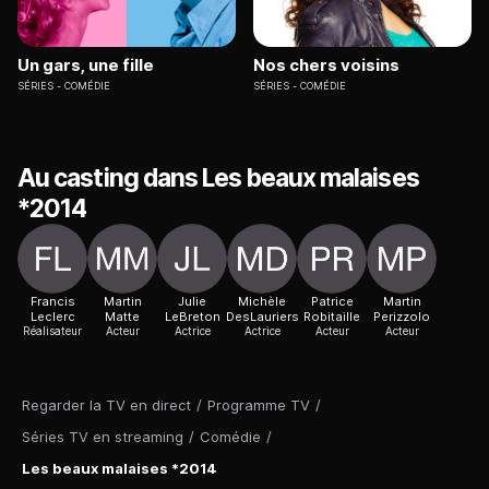
Un gars, une fille
Nos chers voisins
SÉRIES
COMÉDIE
SÉRIES
COMÉDIE
Au casting dans Les beaux malaises
*2014
Francis
Martin
Julie
Michèle
Patrice
Martin
Leclerc
Matte
LeBreton
DesLauriers
Robitaille
Perizzolo
Réalisateur
Acteur
Actrice
Actrice
Acteur
Acteur
Regarder la TV en direct
/
Programme TV
/
Séries TV en streaming
/
Comédie
/
Les beaux malaises *2014