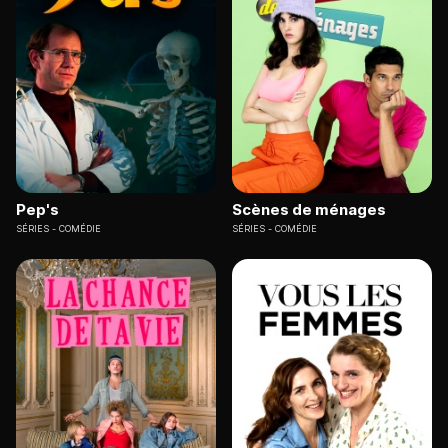
Pep's
Scènes de ménages
SÉRIES
COMÉDIE
SÉRIES
COMÉDIE