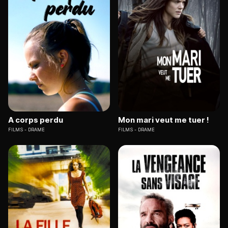
A corps perdu
Mon mari veut me tuer !
FILMS
DRAME
FILMS
DRAME