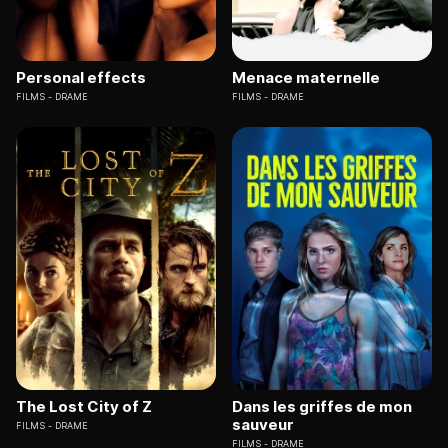
Personal effects
Menace maternelle
FILMS
DRAME
FILMS
DRAME
The Lost City of Z
Dans les griffes de mon
sauveur
FILMS
DRAME
FILMS
DRAME