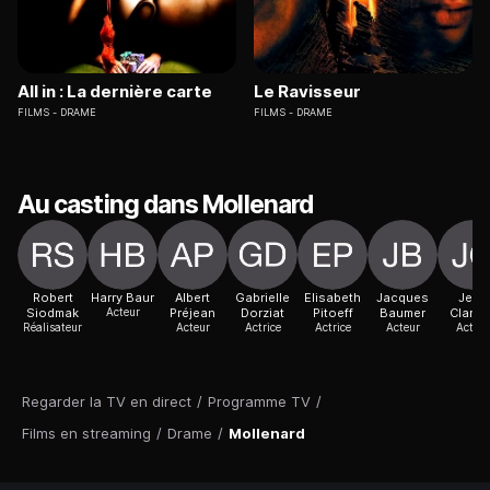
All in : La dernière carte
Le Ravisseur
FILMS
DRAME
FILMS
DRAME
Au casting dans Mollenard
Robert
Harry Baur
Albert
Gabrielle
Elisabeth
Jacques
Jean
Siodmak
Acteur
Préjean
Dorziat
Pitoeff
Baumer
Claren
Réalisateur
Acteur
Actrice
Actrice
Acteur
Acteur
Regarder la TV en direct
/
Programme TV
/
Films en streaming
/
Drame
/
Mollenard