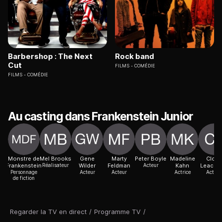
Barbershop : The Next
Rock band
Cut
FILMS
COMÉDIE
FILMS
COMÉDIE
Au casting dans Frankenstein Junior
Monstre de
Mel Brooks
Gene
Marty
Peter Boyle
Madeline
Clori
Frankenstein
Réalisateur
Wilder
Feldman
Acteur
Kahn
Leachm
Personnage
Acteur
Acteur
Actrice
Actric
de fiction
Regarder la TV en direct
/
Programme TV
/