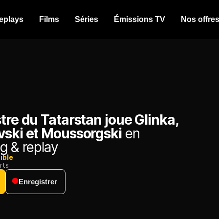
eplays
Films
Séries
Émissions TV
Nos offre
tre du Tatarstan joue Glinka,
vski et Moussorgski
en
g & replay
ible
rts
Enregistrer