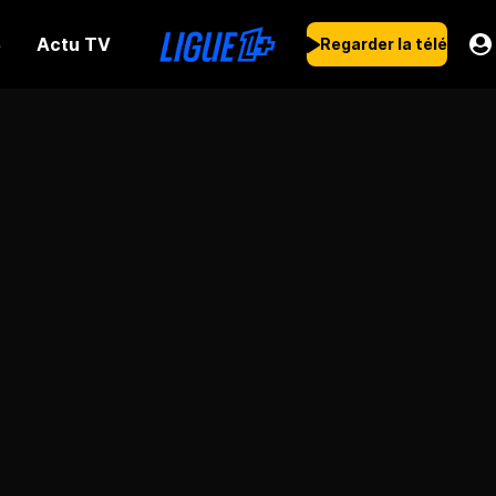
Actu TV
s
Regarder la télé