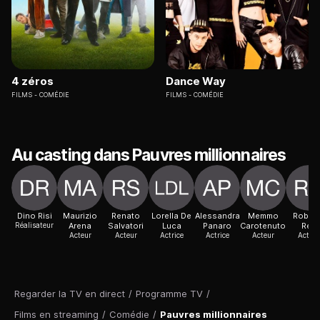
4 zéros
Dance Way
FILMS
COMÉDIE
FILMS
COMÉDIE
Au casting dans Pauvres millionnaires
Dino Risi
Maurizio
Renato
Lorella De
Alessandra
Memmo
Rober
Réalisateur
Arena
Salvatori
Luca
Panaro
Carotenuto
Rey
Acteur
Acteur
Actrice
Actrice
Acteur
Acteur
Regarder la TV en direct
/
Programme TV
/
Films en streaming
/
Comédie
/
Pauvres millionnaires