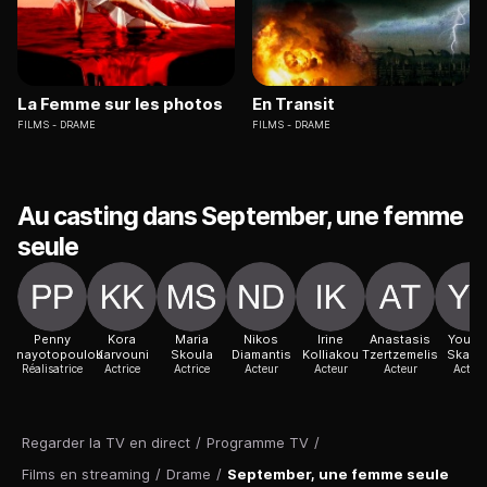
La Femme sur les photos
En Transit
FILMS
DRAME
FILMS
DRAME
Au casting dans September, une femme
seule
Penny
Kora
Maria
Nikos
Irine
Anastasis
Youlik
Panayotopoulou
Karvouni
Skoula
Diamantis
Kolliakou
Tzertzemelis
Skafid
Réalisatrice
Actrice
Actrice
Acteur
Acteur
Acteur
Acteur
Regarder la TV en direct
/
Programme TV
/
Films en streaming
/
Drame
/
September, une femme seule