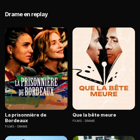
Drame en replay
La prisonnière de
Que la bête meure
Bordeaux
FILMS
DRAME
FILMS
DRAME