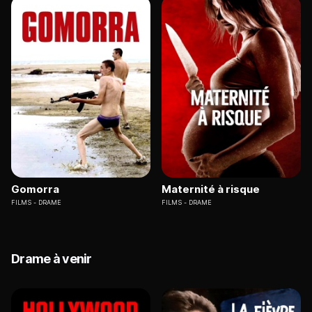
Gomorra
Maternité à risque
FILMS
DRAME
FILMS
DRAME
Drame à venir