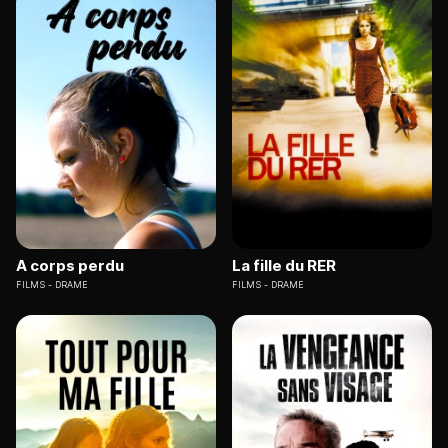
A corps perdu
La fille du RER
FILMS
DRAME
FILMS
DRAME