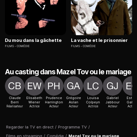
Du mou dans la gâchette
La vache et le prisonnier
FILMS
COMÉDIE
FILMS
COMÉDIE
Au casting dans Mazel Tov ou le mariage
Claude
Elisabeth
Prudence
Grégoire
Louisa
Gabriel
Ester
Berri
Wiener
Harrington
Aslan
Colpeyn
Jabbour
Galio
Réalisateur
Actrice
Acteur
Acteur
Actrice
Acteur
Acteur
Regarder la TV en direct
/
Programme TV
/
Films en streaming
/
Comédie
/
Mazel Tov ou le mariage