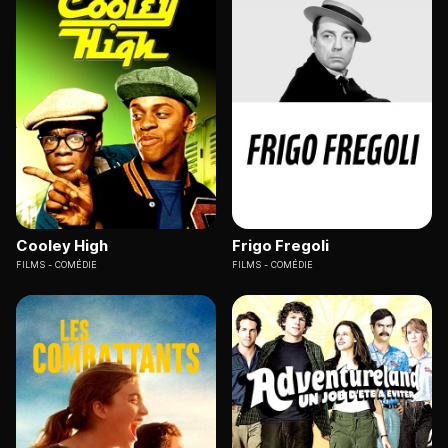
Cooley High
Frigo Fregoli
FILMS
COMÉDIE
FILMS
COMÉDIE