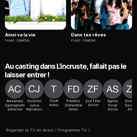
Ainsi va la vie
Dans tes rêves
FILMS
COMÉDIE
FILMS
COMÉDIE
Au casting dans L'incruste, fallait pas le
laisser entrer !
Alexandre
Corentin
Titoff
Frédéric
Zoé Félix
Agnès
Zinedi
Castagnetti
Julius
Acteur
Diefenthal
Actrice
Soral
Soual
Scénariste
Réalisateur
Acteur
Actrice
Acteur
Regarder la TV en direct
/
Programme TV
/