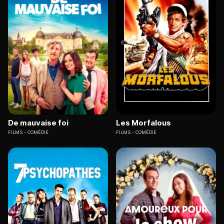
De mauvaise foi
Les Morfalous
FILMS
COMÉDIE
FILMS
COMÉDIE