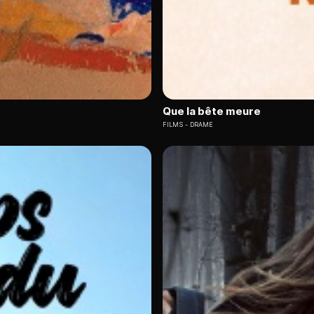
Que la bête meure
FILMS
DRAME