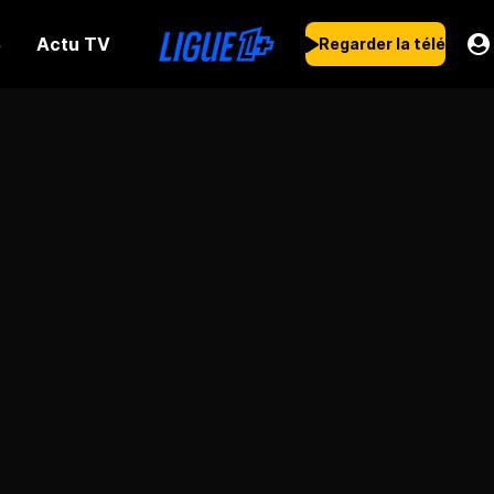
Actu TV
s
Regarder la télé