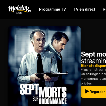
Programme TV
TV en direct
R
Sept mo
streamin
Bientôt dispon
Films en stream
Un chirurgien no
mandarinat local
privées.
Regarder