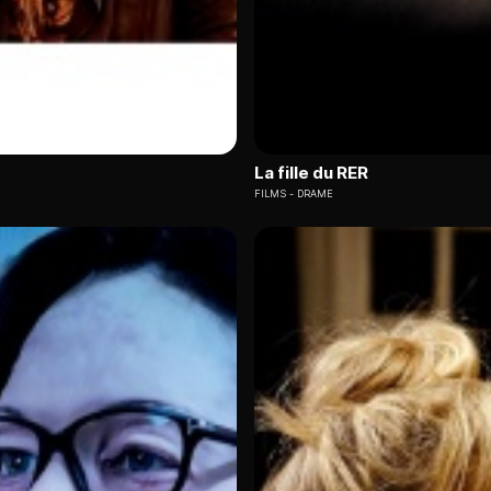
La fille du RER
FILMS
DRAME