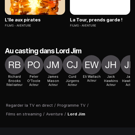
L'île aux pirates
La Tour, prends garde !
FILMS
AVENTURE
FILMS
AVENTURE
Au casting dans Lord Jim
Richard
Peter
James
Curd
Eli Wallach
Jack
Jack
Brooks
O'Toole
Mason
Jürgens
Acteur
Hawkins
Hawkin
Réalisateur
Acteur
Acteur
Acteur
Acteur
Acteur
Regarder la TV en direct
/
Programme TV
/
Films en streaming
/
Aventure
/
Lord Jim