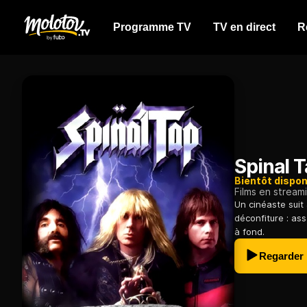
Programme TV
TV en direct
R
Spinal 
Bientôt dispon
Films en stream
Un cinéaste suit
déconfiture : ass
à fond.
Regarder