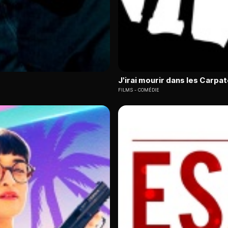
J'irai mourir dans les Carpa
FILMS
COMÉDIE