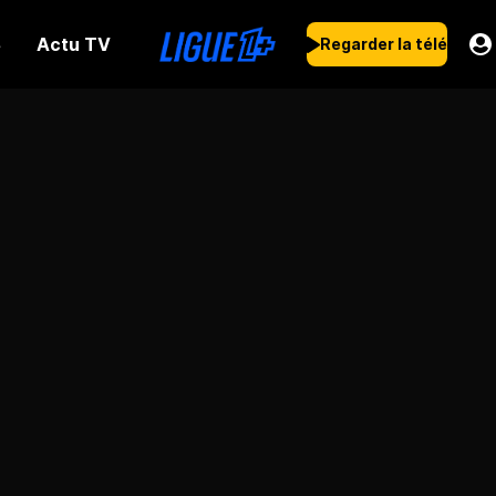
Actu TV
s
Regarder la télé