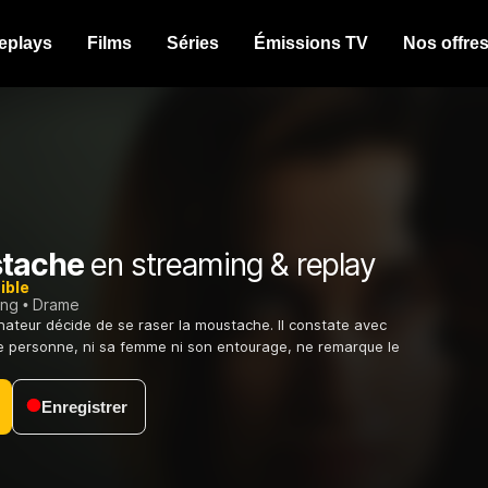
eplays
Films
Séries
Émissions TV
Nos offre
stache
en streaming & replay
ible
ing
Drame
inateur décide de se raser la moustache. Il constate avec
e personne, ni sa femme ni son entourage, ne remarque le
Enregistrer