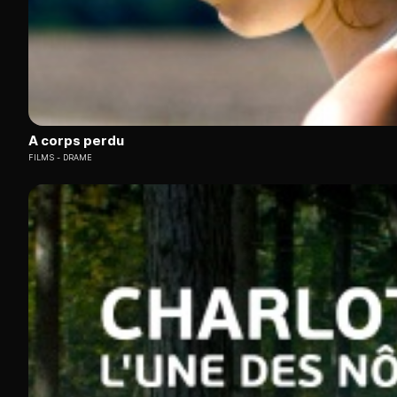
A corps perdu
FILMS
DRAME