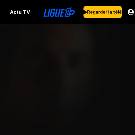
Actu TV
s
Regarder la télé