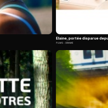
Elaine, portée disparue depu
FILMS
DRAME