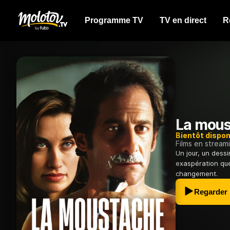
Programme TV
TV en direct
R
La mou
Bientôt dispon
Films en stream
Un jour, un dess
exaspération qu
changement.
Regarder