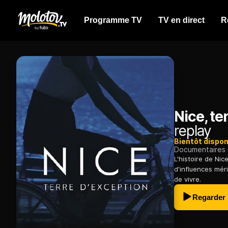
Programme TV
TV en direct
R
Nice, te
replay
Bientôt dispon
Documentaires
L'histoire de Nic
d'influences mér
de vivre.
Regarder