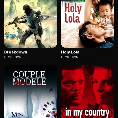
Breakdown
Holy Lola
FILMS
DRAME
FILMS
DRAME