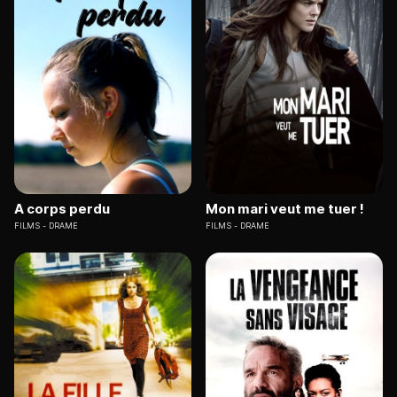
A corps perdu
Mon mari veut me tuer !
FILMS
DRAME
FILMS
DRAME