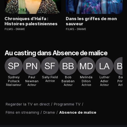
Chroniques d'Haïfa :
Dans les griffes de mon
Histoires palestiniennes
sauveur
FILMS
DRAME
FILMS
DRAME
Au casting dans Absence de malice
Sydney
Paul
Sally Field
Bob
Melinda
Luther
Barry
Pollack
Newman
Actrice
Balaban
Dillon
Adler
Primu
Réalisateur
Acteur
Acteur
Actrice
Acteur
Acteur
Regarder la TV en direct
/
Programme TV
/
Films en streaming
/
Drame
/
Absence de malice