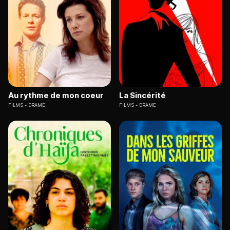
Au rythme de mon coeur
La Sincérité
FILMS
DRAME
FILMS
DRAME