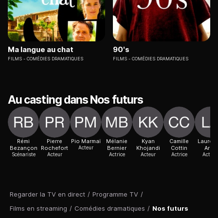
Ma langue au chat
90's
FILMS
COMÉDIES DRAMATIQUES
FILMS
COMÉDIES DRAMATIQUES
Au casting dans Nos futurs
Rémi
Pierre
Pio Marmaï
Mélanie
Kyan
Camille
Lauren
Bezançon
Rochefort
Acteur
Bernier
Khojandi
Cottin
Arné
Scénariste
Acteur
Actrice
Acteur
Actrice
Actric
Regarder la TV en direct
/
Programme TV
/
Films en streaming
/
Comédies dramatiques
/
Nos futurs