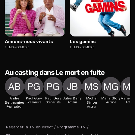
Aimons-nous vivants
Les gamins
FILMS
COMÉDIE
FILMS
COMÉDIE
Au casting dans Le mort en fuite
André
Paul Gury
Paul Gury
Jules Berry
Michel
Marie Glory
Marie Gl
Berthomieu
Scénariste
Scénariste
Acteur
Simon
Actrice
Acteur
Réalisateur
Acteur
Regarder la TV en direct
/
Programme TV
/