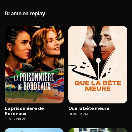
Drame en replay
La prisonnière de
Que la bête meure
Bordeaux
FILMS
DRAME
FILMS
DRAME