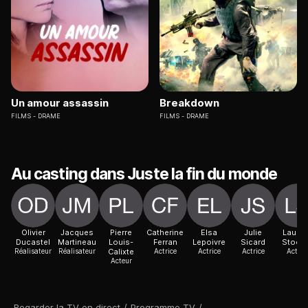
Un amour assassin
Breakdown
FILMS
DRAME
FILMS
DRAME
Au casting dans Juste la fin du monde
Olivier
Jacques
Pierre
Catherine
Elsa
Julie
Lauren
Ducastel
Martineau
Louis-
Ferran
Lepoivre
Sicard
Stocke
Réalisateur
Réalisateur
Calixte
Actrice
Actrice
Actrice
Acteur
Acteur
Regarder la TV en direct
/
Programme TV
/