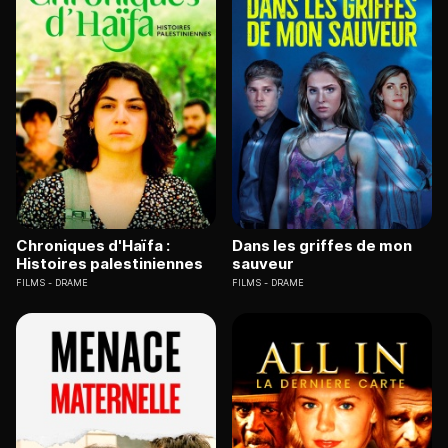
Chroniques d'Haïfa :
Dans les griffes de mon
Histoires palestiniennes
sauveur
FILMS
DRAME
FILMS
DRAME