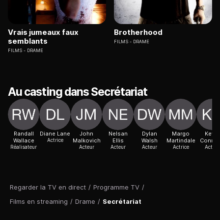
Vrais jumeaux faux
Brotherhood
semblants
FILMS
DRAME
FILMS
DRAME
Au casting dans Secrétariat
Randall
Diane Lane
John
Nelsan
Dylan
Margo
Kevin
Wallace
Actrice
Malkovich
Ellis
Walsh
Martindale
Connol
Réalisateur
Acteur
Acteur
Acteur
Actrice
Acteur
Regarder la TV en direct
/
Programme TV
/
Films en streaming
/
Drame
/
Secrétariat