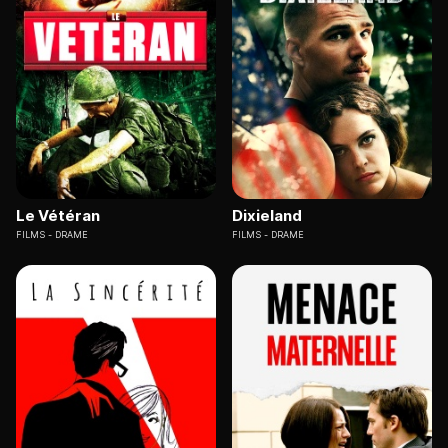
Le Vétéran
Dixieland
FILMS
DRAME
FILMS
DRAME